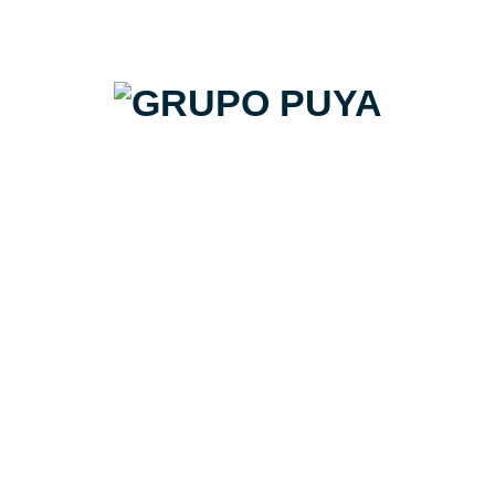
particulares como profesionales. Puya cuenta con
diversas líneas de negocio enfocadas a satisfacer la
demanda más exigente del sector.
Más sobre nosotros
50
+
AÑOS EXPERIENCIA
1700
Clientes
400