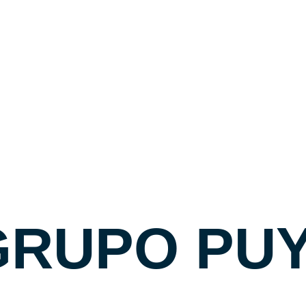
J.R.A | Pack
20€
Precio
✉ CONTAC