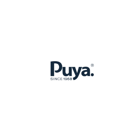
Equipe Cerám
12€/
Precio
✉ CONTAC