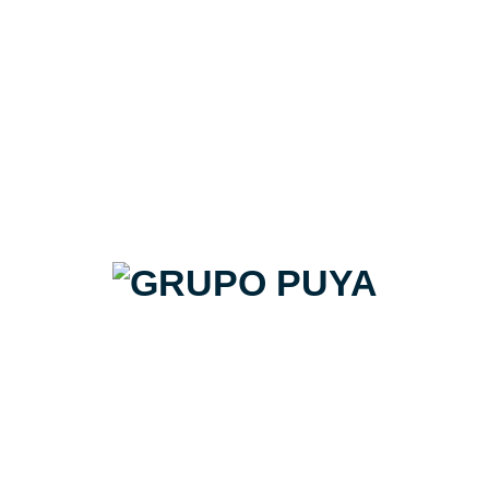
Inari-r nieve 80x80
Vives Cerámica | Pack de 62,72m2
18€/m2 + IVA
Precio
✉ CONTACTAR