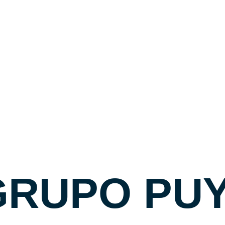
40€
Precio
✉ CONTAC