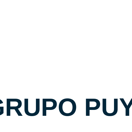
Harmony | Pa
15€
Precio
✉ CONTAC