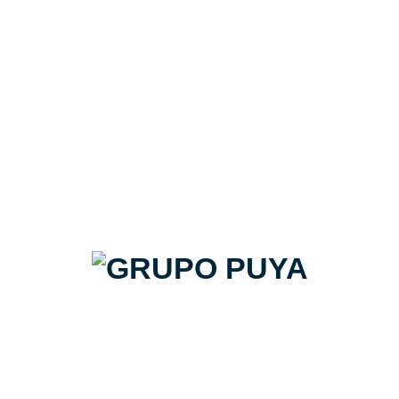
Mystone ceppo di gre grey
rettificato 75x150cm
Marazzi | Pack de 33,75m2
40€/m2 + IVA
Precio