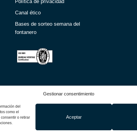
Política de privacidad
Canal ético
Bases de sorteo semana del
fontanero
Gestionar consentimiento
formación del
eservados |
atos como el
Aceptar
consentir o retirar
nciones.