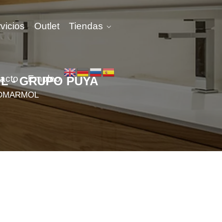
vicios
Outlet
Tiendas
acto
Empleo
OL - GRUPO PUYA
 COMARMOL