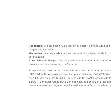
Recepción:
En esta sección, los visitantes podrán admirar una coci
elegante color coñac.
Vestuarios:
Las propuestas de baños ocupan esta área, donde los su
sofisticación.
Zona de Relax:
El espacio de relajación cuenta con una piscina centr
cuenta con zona de sauna y baño turco.
El espacio de Looxur en Marbella Design Art contará con una selecc
MUSEUM, la firma cerámica premium por excelencia; MARAZZI, líder mu
de AXOR design y HANSGROHE, muebles de UNIBAÑO, cocinas de la 
& BOCH, con quien Grupo Puya tiene exclusividad en la zona, así c
propia empresa, encargado de la impresionante bañera ubicada en e