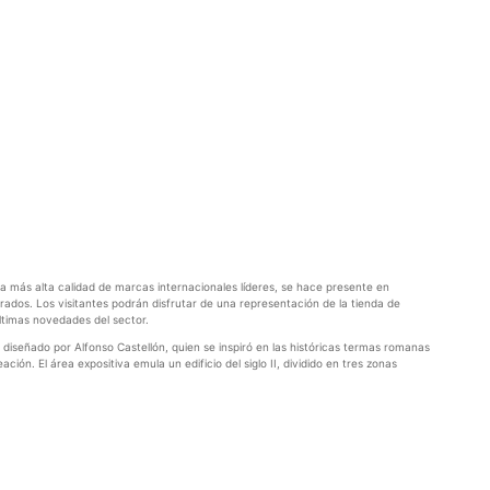
la más alta calidad de marcas internacionales líderes, se hace presente en
ados. Los visitantes podrán disfrutar de una representación de la tienda de
ltimas novedades del sector.
diseñado por Alfonso Castellón, quien se inspiró en las históricas termas romanas
n. El área expositiva emula un edificio del siglo II, dividido en tres zonas