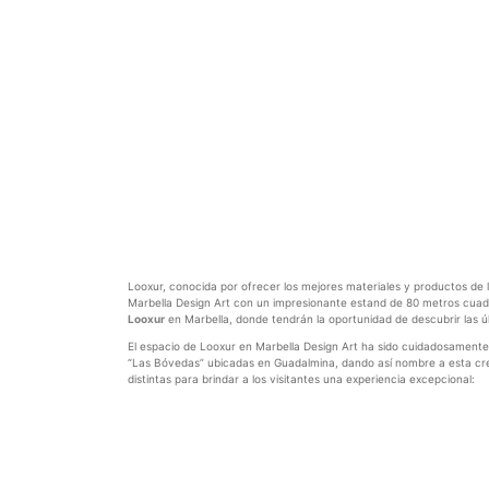
Looxur, conocida por ofrecer los mejores materiales y productos de 
Marbella Design Art con un impresionante estand de 80 metros cuadr
Looxur
en Marbella, donde tendrán la oportunidad de descubrir las ú
El espacio de Looxur en Marbella Design Art ha sido cuidadosamente 
“Las Bóvedas” ubicadas en Guadalmina, dando así nombre a esta creació
distintas para brindar a los visitantes una experiencia excepcional: