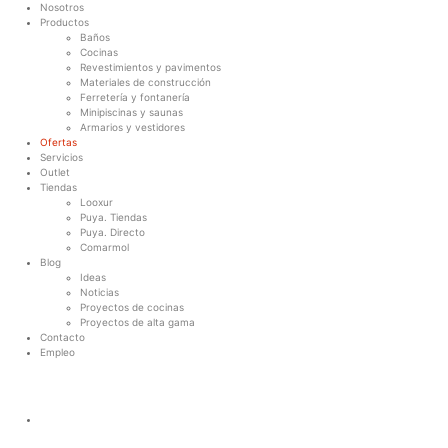
Nosotros
Productos
Baños
Cocinas
Revestimientos y pavimentos
Materiales de construcción
Ferretería y fontanería
Minipiscinas y saunas
Armarios y vestidores
Ofertas
Servicios
Outlet
Tiendas
Looxur
Puya. Tiendas
Puya. Directo
Comarmol
Blog
Ideas
Noticias
Proyectos de cocinas
Proyectos de alta gama
Contacto
Empleo