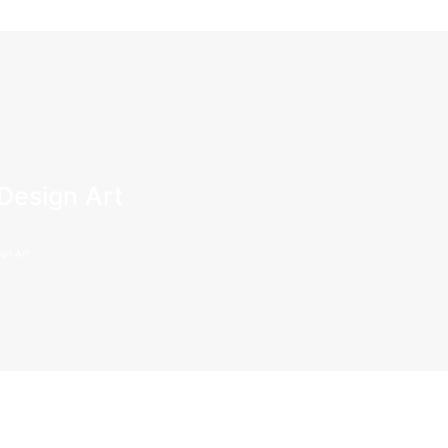
Design Art
ign Art