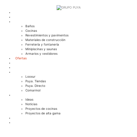
Inicio
Nosotros
Productos
Baños
Cocinas
Revestimientos y pavimentos
Materiales de construcción
Ferretería y fontanería
Minipiscinas y saunas
Armarios y vestidores
Ofertas
Servicios
Outlet
Tiendas
Looxur
Puya. Tiendas
Puya. Directo
Comarmol
Blog
Ideas
Noticias
Proyectos de cocinas
Proyectos de alta gama
Contacto
Empleo