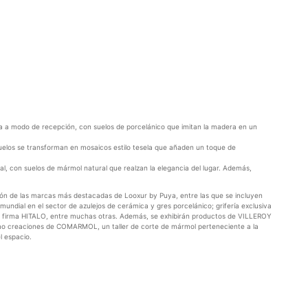
na a modo de recepción, con suelos de porcelánico que imitan la madera en un
elos se transforman en mosaicos estilo tesela que añaden un toque de
al, con suelos de mármol natural que realzan la elegancia del lugar. Además,
ión de las marcas más destacadas de Looxur by Puya, entre las que se incluyen
ndial en el sector de azulejos de cerámica y gres porcelánico; grifería exclusiva
firma HITALO, entre muchas otras. Además, se exhibirán productos de VILLEROY
omo creaciones de COMARMOL, un taller de corte de mármol perteneciente a la
l espacio.